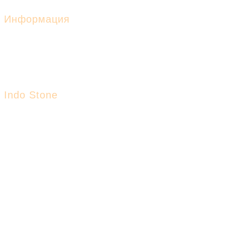
Столешницы из дерева
Информация
Акции
Оплата и доставка
Возврат и обмен
Вопросы и ответы
Статьи
Indo Stone
О компании
Контакты
Реквизиты
Политика
Indo Stone © 2017 -
2026
Контактная
информация
8(800)300-26-15 (Звонок, бесплатный)
8(911)0-333-999 (Мессенджеры)