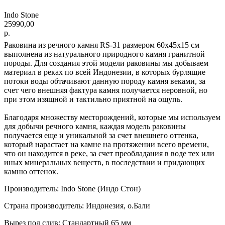
Indo Stone
25990,00
р.
Раковина из речного камня RS-31 размером 60х45х15 см
выполнена из натурального природного камня гранитной
породы. Для создания этой модели раковины мы добываем
материал в реках по всей Индонезии, в которых бурлящие
потоки воды обтачивают данную породу камня веками, за
счет чего внешняя фактура камня получается неровной, но
при этом изящной и тактильно приятной на ощупь.
Благодаря множеству месторождений, которые мы используем
для добычи речного камня, каждая модель раковины
получается еще и уникальной за счет внешнего оттенка,
который нарастает на камне на протяжении всего времени,
что он находится в реке, за счет преобладания в воде тех или
иных минеральных веществ, в последствии и придающих
камню оттенок.
Производитель: Indo Stone (Индо Стон)
Страна производитель: Индонезия, о.Бали
Вырез под слив: Стандартный 65 мм