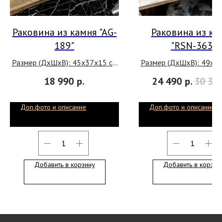
Раковина из камня "AG-
Раковина из ка
189"
"RSN-363"
Размер (ДхШхВ): 45х37х15 см
Размер (ДхШхВ): 49х3
Материал: речной камень
Материал: речной к
18 990
р.
24 490
р.
30 39
Месторождение: о.Бали,
Месторождение: о.Б
Индонезия.
Индонезия.
Доп.фото и описание
Доп.фото и описание
В наличии
Добавить в корзину
Добавить в корзин