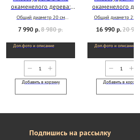
окаменелого дерева:
окаменелого дер
стакан и блюдце
дозатор, стака
Общий диаметр 20 см
Общий диаметр 25-3
блюдце, тарел
Общая высота 15 см
Общая высота 18 
7 990
р.
8 980
р.
16 990
р.
20 96
Цвет подбирается под
Цвет подбирается
раковину.
раковину.
Доп.фото и описание
Доп.фото и описание
Добавить в корзину
Добавить в корзин
Подпишись на рассылку