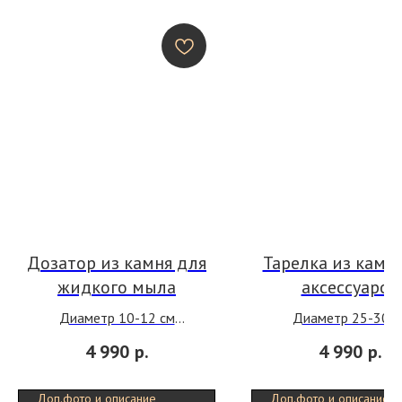
Дозатор из камня для
Тарелка из камн
жидкого мыла
аксессуаров
Диаметр 10-12 см
Диаметр 25-30 с
Высота 15 см
Толщина 2,5 см
4 990
р.
4 990
р.
Цвет подбирается под
Цвет подбирается
раковину.
раковину.
Доп.фото и описание
Доп.фото и описание